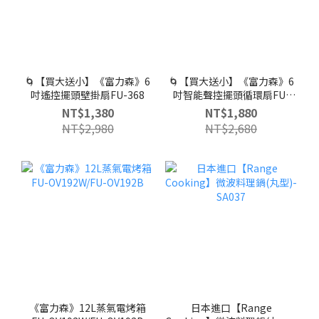
🌀【買大送小】《富力森》6
🌀【買大送小】《富力森》6
吋遙控擺頭壁掛扇FU-368
吋智能聲控擺頭循環扇FU-
369
NT$1,380
NT$1,880
NT$2,980
NT$2,680
《富力森》12L蒸氣電烤箱
日本進口【Range