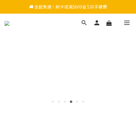
🚚 全館免運！刷卡或滿$600省 $30手續費