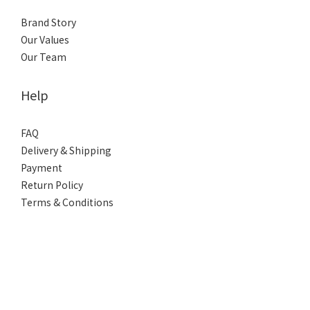
Brand Story
Our Values
Our Team
Help
FAQ
Delivery & Shipping
Payment
Return Policy
Terms & Conditions
BUY NOW
Contact
Phone / XX-XXX-XXX-XXX
Hours / XXXX-XXXX