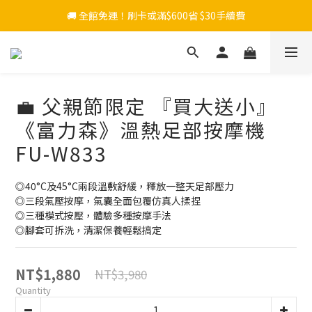
🚚 全館免運！刷卡或滿$600省 $30手續費
💼 父親節限定 『買大送小』
《富力森》溫熱足部按摩機
FU-W833
◎40°C及45°C兩段溫敷舒緩，釋放一整天足部壓力
◎三段氣壓按摩，氣囊全面包覆仿真人揉捏
◎三種模式按壓，體驗多種按摩手法
◎腳套可拆洗，清潔保養輕鬆搞定
NT$1,880
NT$3,980
Quantity