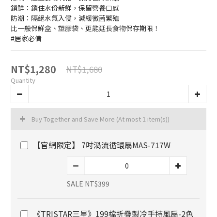
鎖鮮：鎖住水份新鮮，保留營養口感
防潮：隔絕水氣入侵，減緩黴菌繁殖
比一般保鮮盒、塑膠袋、更能延長食物保存期限！
#居家必備
NT$1,280
NT$1,680
Quantity
Buy Together and Save More
(At most 1 item(s))
【官網限定】 7吋渦流循環扇MAS-717W
SALE NT$399
《TRISTAR三星》199檔折疊製冷手持風扇-2色