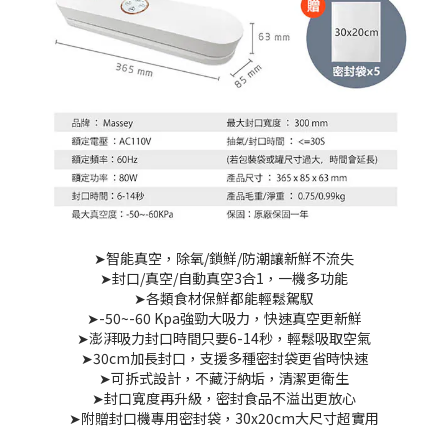
➤智能真空，除氧/鎖鮮/防潮讓新鮮不流失
➤封口/真空/自動真空3合1，一機多功能
➤各類食材保鮮都能輕鬆駕馭
➤-50~-60 Kpa強勁大吸力，快速真空更新鮮
➤澎湃吸力封口時間只要6-14秒，輕鬆吸取空氣
➤30cm加長封口，支援多種密封袋更省時快速
➤可拆式設計，不藏汙納垢，清潔更衛生
➤封口寬度再升級，密封食品不溢出更放心
➤附贈封口機專用密封袋，30x20cm大尺寸超實用