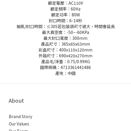
額定電壓：AC110V
額定頻率：60Hz
額定功率：80W
封口時間：6-14秒
抽氣/封口時間：≤30S若包裝袋尺寸過大，時間會延長
最大真空度：-50~-60KPa
最大封口寬度：300mm
產品尺寸：365x85x63mm
彩盒尺寸：400x110x120mm
外箱尺寸：690x420x270mm
產品毛/淨重：0.75/0.99KG
國際條碼：4713361441486
產地：中國
About
Brand Story
Our Values
Our Team