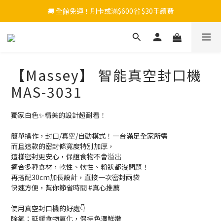
🚚 全館免運！刷卡或滿$600省 $30手續費
【Massey】 智能真空封口機
MAS-3031
獨家白色✨精美的設計超耐看！
簡單操作，封口/真空/自動模式！一台滿足全家所需
而且這款的密封條寬度特別加厚，
這樣密封更安心，保證食物不會溢出
適合多種食材，乾性、軟性、粉狀都沒問題！
再搭配30cm加長設計，直接一次密封兩袋
快速方便，幫你節省時間 #真心推薦
使用真空封口機的好處👇
除氧：延緩食物氧化，保持色澤鮮嫩