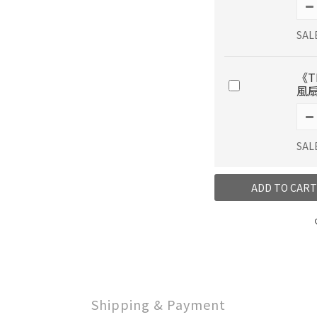
SAL
《T
風扇
SAL
ADD TO CART
Shipping & Payment