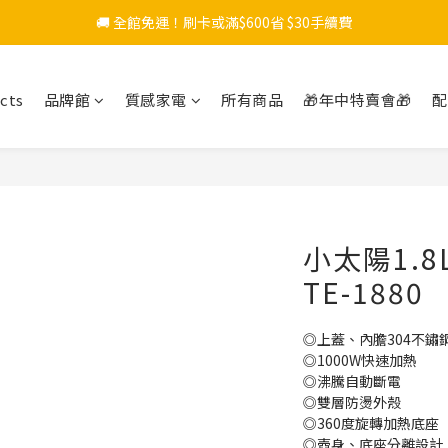
🚚 全館免運！刷卡或滿$600省 $30手續費
cts
品牌館
質感家電
所有商品
🎁年中特賣會🎁
配
小太陽1.
TE-1880
◎上蓋、內膽304不鏽
◎1000W快速加熱
◎沸騰自動斷電
◎雙層防燙外殼
◎360度旋轉加熱底座
◎壺身、底座分離設計	