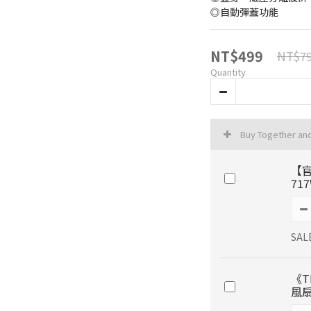
◎自動彈蓋功能
NT$499
NT$7
Quantity
Buy Together an
【官
71
SAL
《T
風扇