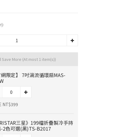
99
d Save More
(At most 1 item(s))
網限定】 7吋渦流循環扇MAS-
7W
E NT$399
RISTAR三星》199檔折疊製冷手持
-2色可選(黑)TS-B2017