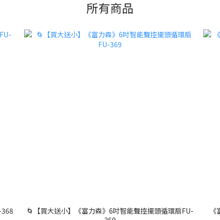
所有商品
368
🌀【買大送小】《富力森》6吋智能聲控擺頭循環扇FU-
《富