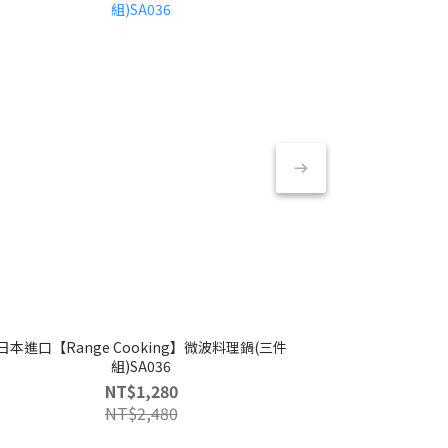
日本進口【Range Cooking】微波料理鍋(三件
《富力森》
組)SA036
NT$1,280
NT$2,480