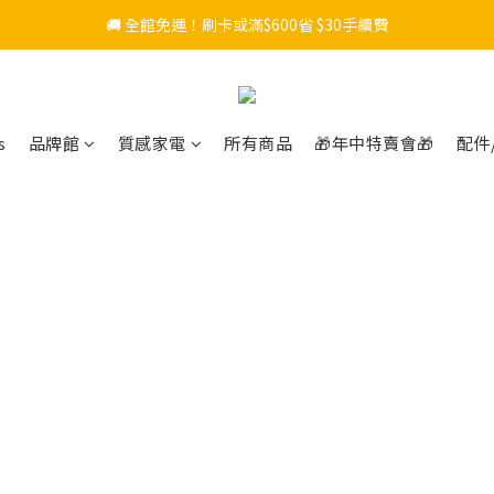
🚚 全館免運！刷卡或滿$600省 $30手續費
s
品牌館
質感家電
所有商品
🎁年中特賣會🎁
配件