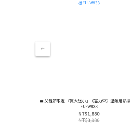
💼 父親節限定 『買大送小』《富力森》溫熱足部
FU-W833
NT$1,880
NT$3,980