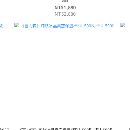
369
NT$1,880
NT$2,680
A037
《富力森》純鈦冰晶真空保溫杯FU-500B／FU-500P