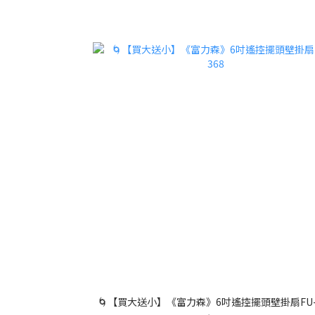
🌀【買大送小】《富力森》6吋遙控擺頭壁掛扇FU-