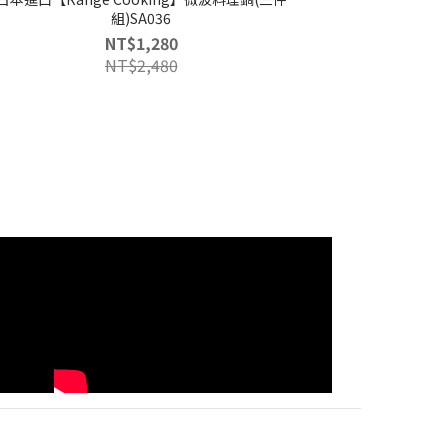
組)SA036
NT$1,280
NT$2,480