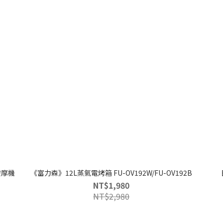
按摩機
《富力森》12L蒸氣電烤箱 FU-OV192W/FU-OV192B
NT$1,980
NT$2,980