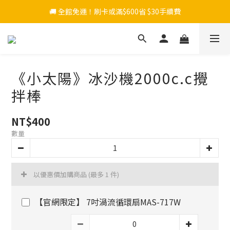
🚚 全館免運！刷卡或滿$600省 $30手續費
《小太陽》冰沙機2000c.c攪
拌棒
NT$400
數量
以優惠價加購商品
(最多 1 件)
【官網限定】 7吋渦流循環扇MAS-717W