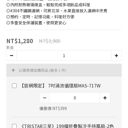
◎內附耐熱玻璃燉盅，輕鬆完成多項飲品或料理
◎#304不鏽鋼濾網，可將花茶、水果直接放入濾網中烹煮
◎預約、定時、記憶功能，料理好方便
◎多重安全保護裝置，使用更安心
NT$1,280
NT$3,980
數量
以優惠價加購商品
(最多 1 件)
【官網限定】 7吋渦流循環扇MAS-717W
優惠價 NT$399
《TRISTAR三星》199檔折疊製冷手持風扇-2色