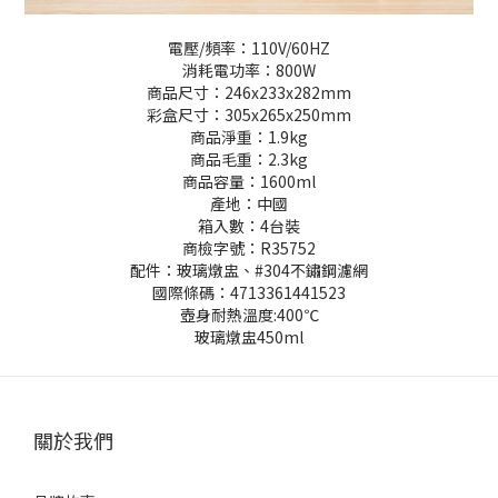
電壓/頻率：110V/60HZ
消耗電功率：800W
商品尺寸：246x233x282mm
彩盒尺寸：305x265x250mm
商品淨重：1.9kg
商品毛重：2.3kg
商品容量：1600ml
產地：中國
箱入數：4台裝
商檢字號：R35752
配件：玻璃燉盅、#304不鏽鋼濾網
國際條碼：4713361441523
壺身耐熱溫度:400℃
玻璃燉盅450ml
關於我們