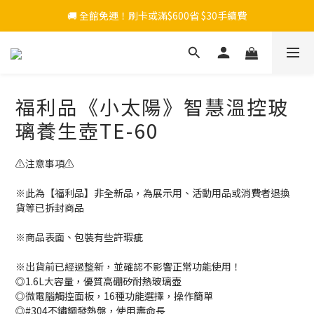
🚚 全館免運！刷卡或滿$600省 $30手續費
福利品《小太陽》智慧溫控玻
璃養生壺TE-60
⚠️注意事項⚠️
※此為【福利品】非全新品，為展示用、活動用品或消費者退換
貨等已拆封商品
※商品表面、包裝有些許瑕疵
※出貨前已經過整新，並確認不影響正常功能使用！
◎1.6L大容量，優質高硼矽耐熱玻璃壺
◎微電腦觸控面板，16種功能選擇，操作簡單
◎#304不鏽鋼發熱盤，使用壽命長