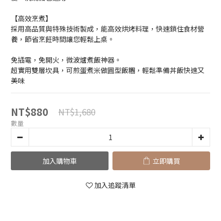
【高效烹煮】
採用高品質與特殊技術製成，能高效烘烤料理，快速鎖住食材營
養，節省烹飪時間讓您輕鬆上桌。
免插電，免開火，微波爐煮飯神器。
超實用雙層坎具，可煎蛋煮米做圓型飯糰，輕鬆準備丼飯快速又
美味
NT$880
NT$1,680
數量
加入購物車
立即購買
加入追蹤清單