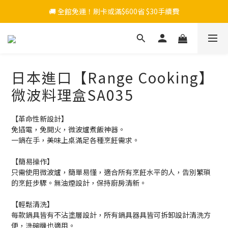
🚚 全館免運！刷卡或滿$600省 $30手續費
日本進口【Range Cooking】
微波料理盒SA035
【革命性新設計】
免插電，免開火，微波爐煮飯神器。
一鍋在手，美味上桌滿足各種烹飪需求。
【簡易操作】
只需使用微波爐，簡單易懂，適合所有烹飪水平的人，告別繁瑣
的烹飪步驟。無油煙設計，保持廚房清新。
【輕鬆清洗】
每款鍋具皆有不沾塗層設計，所有鍋具器具皆可拆卸設計清洗方
便，洗碗機也適用。