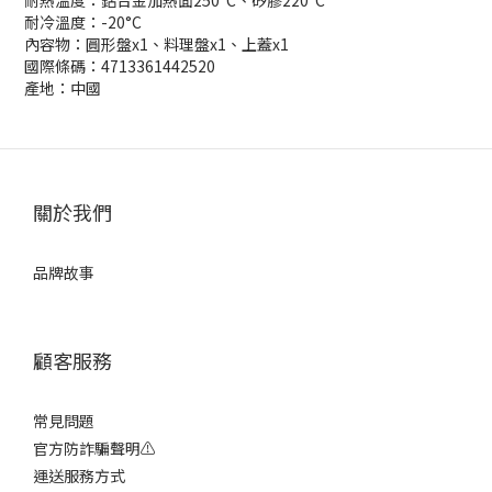
耐熱溫度：鋁合金加熱面250°C、矽膠220°C
耐冷溫度：-20°C
內容物：圓形盤x1、料理盤x1、上蓋x1
國際條碼：4713361442520
產地：中國
關於我們
品牌故事
顧客服務
常見問題
官方防詐騙聲明⚠️
運送服務方式