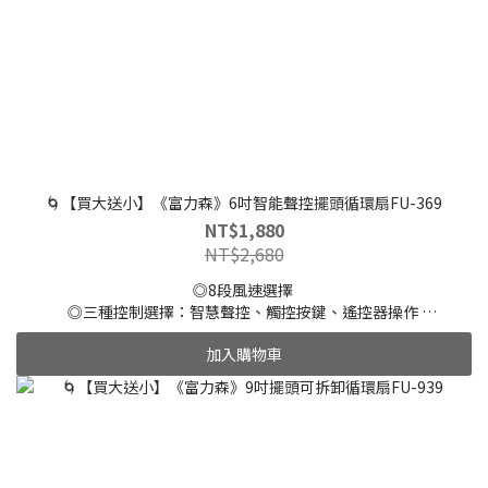
🌀【買大送小】《富力森》6吋智能聲控擺頭循環扇FU-369
NT$1,880
NT$2,680
◎8段風速選擇
◎三種控制選擇：智慧聲控、觸控按鍵、遙控器操作
◎8小時定時功能
加入購物車
◎四種高度自由調節
◎上下75度/左右70度自動擺頭
◎獨特前網香薰盒設計，維持室內芬芳
◎24小時無操作自動關機
◎記憶功能，在不斷電的狀態下可記憶模式、風速、擺頭