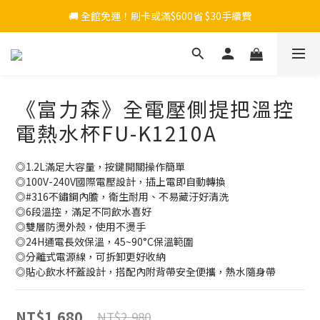
🚚 全館免運！刷卡或滿$600省 $30手續費
《富力森》全電壓側提把溫控
電熱水杯FU-K1210A
◎1.2L滿足大容量，按鍵開關操作簡單
◎100V-240V國際電壓設計，插上電即自動轉換 
◎#316不鏽鋼內膽，衛生耐用、不易藏汙好清洗
◎6段溫控，滿足不同飲水喜好
◎雙層防燙外殼，使用不燙手
◎24H通電長效保溫，45~90°C保溫範圍
◎分離式電源線，可拆卸更好收納
◎貼心飲水杯蓋設計，搭配內附背帶安全便攜，熱水隨身帶
NT$1,680
NT$2,980