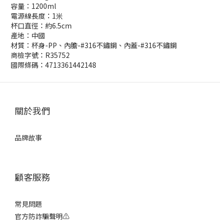
容量：1200ml
電源線長度：1米
杯口直徑：約6.5cm
產地：中國
材質：杯身-PP、內膽-#316不鏽鋼、內蓋-#316不鏽鋼
商檢字號：R35752
國際條碼：4713361442148
關於我們
品牌故事
顧客服務
常見問題
官方防詐騙聲明⚠️