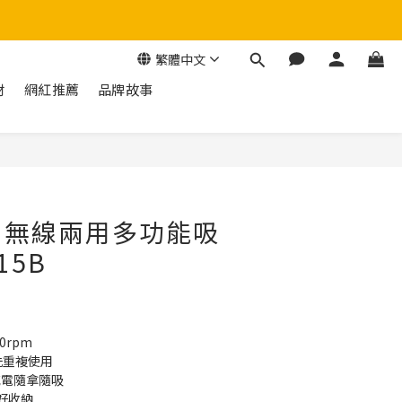
繁體中文
材
網紅推薦
品牌故事
立即購買
》無線兩用多功能吸
15B
0rpm
洗重複使用
充電隨拿隨吸
好收納