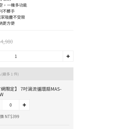
真空，一機多功能
利不髒手
居家吸塵不受限
納更方便
4,980
品
(最多 1 件)
網限定】 7吋渦流循環扇MAS-
7W
 NT$399