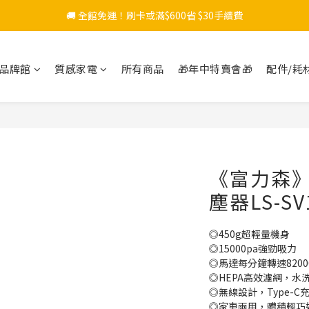
🚚 全館免運！刷卡或滿$600省 $30手續費
品牌館
質感家電
所有商品
🎁年中特賣會🎁
配件/耗
《富力森
塵器LS-SV
◎450g超輕量機身
◎15000pa強勁吸力
◎馬達每分鐘轉速8200
◎HEPA高效濾網，水
◎無線設計，Type-C
◎家車兩用，體積輕巧