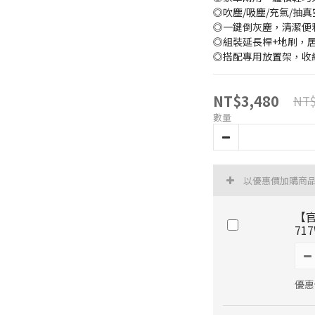
◎吹塵/吸塵/充氣/抽
◎一鍵倒灰塵，清潔便
◎組裝延長桿+地刷，
◎搭配專用放置架，收
NT$3,480
NT$
數量
以優惠價加購商
【官
71
優惠價