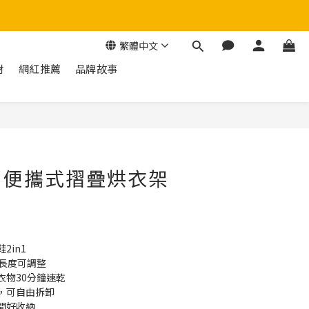
繁體中文
材
網紅推薦
品牌故事
立即購買
》便攜式摺疊烘衣架
2
2in1
種長度可調整
衣物30分鐘速乾
，可自由拆卸
間好收納