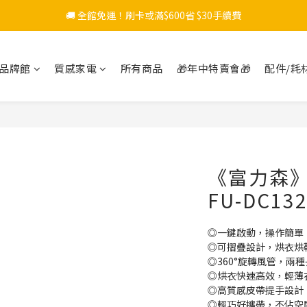
🚚 全館免運！刷卡或滿$600省 $30手續費
品牌館
質感家電
所有商品
🎁年中特賣會🎁
配件/耗
《富力森
FU-DC13
◎一鍵啟動，操作簡單
◎可摺疊設計，烘衣烘鞋
◎360°旋轉風管，兩
◎烘衣快速高效，輕薄
◎高質感皮帶提手設計
◎輕巧好攜帶，不佔空