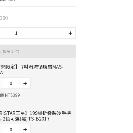
280
品
(最多 1 件)
網限定】 7吋渦流循環扇MAS-
7W
 NT$399
RISTAR三星》199檔折疊製冷手持
-2色可選(黑)TS-B2017