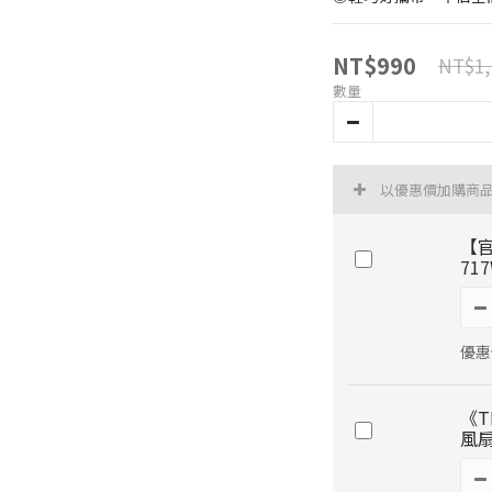
NT$990
NT$1,
數量
以優惠價加購商
【官
71
優惠價
《T
風扇